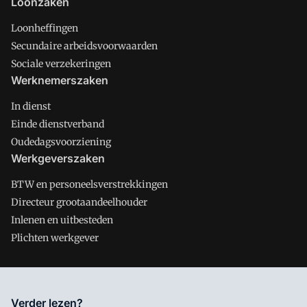
Loonzaken
Loonheffingen
Secundaire arbeidsvoorwaarden
Sociale verzekeringen
Werknemerszaken
In dienst
Einde dienstverband
Oudedagsvoorziening
Werkgeverszaken
BTW en personeelsverstrekkingen
Directeur grootaandeelhouder
Inlenen en uitbesteden
Plichten werkgever
Salarisnet is onderdeel van VMN media. Lees in
ons manifest
Verder lezen?