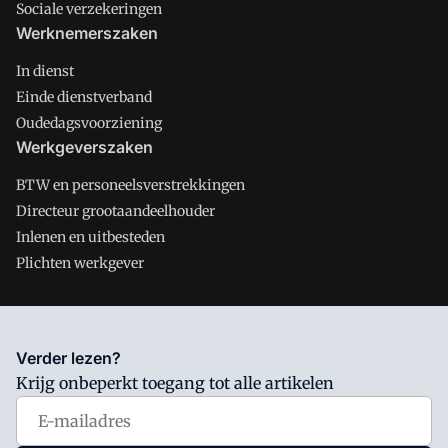
Sociale verzekeringen
Werknemerszaken
In dienst
Einde dienstverband
Oudedagsvoorziening
Werkgeverszaken
BTW en personeelsverstrekkingen
Directeur grootaandeelhouder
Inlenen en uitbesteden
Plichten werkgever
Salarisnet is onderdeel van VMN media. Lees in
ons manifest
Verder lezen?
waar VMN media voor staat. Op gebruik van deze site zijn de
Krijg onbeperkt toegang tot alle artikelen
volgende regelingen van toepassing:
Algemene Voorwaarden
en
Privacy en Cookie beleid
|
Privacy instellingen