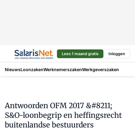
Lees 1 maand gratis
Inloggen
Nieuws
Loonzaken
Werknemerszaken
Werkgeverszaken
Antwoorden OFM 2017 &#8211;
S&O-loonbegrip en heffingsrecht
buitenlandse bestuurders