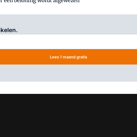
r een beloning wordt afgewezen
Log in
om dit artikel te lezen.
ikelen.
Lees 1 maand gratis