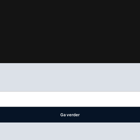
ifest
waar VMN media voor staat. Op gebruik van deze site zijn de 
ellingen
Ga verder