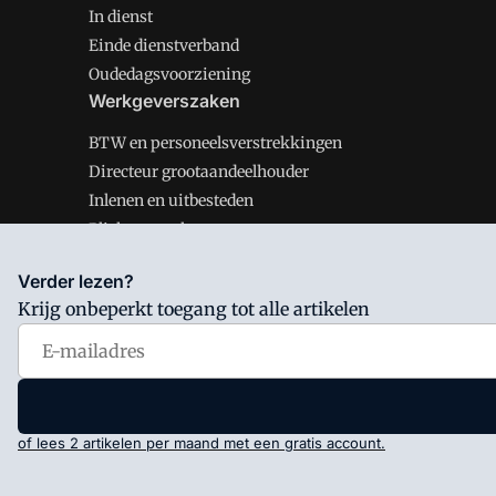
In dienst
Einde dienstverband
Oudedagsvoorziening
Werkgeverszaken
BTW en personeelsverstrekkingen
Directeur grootaandeelhouder
Inlenen en uitbesteden
Plichten werkgever
Verder lezen?
Krijg onbeperkt toegang tot alle artikelen
Salarisnet is onderdeel van VMN media. Lees in
ons man
Voorwaarden
en
Privacy en Cookie beleid
|
Privacy inst
of lees 2 artikelen per maand met een gratis account.