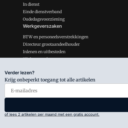
In dienst
Einde dienstverband
Oudedagsvoorziening
Werkgeverszaken
BTW en personeelsverstrekkingen
Directeur grootaandeelhouder
Inlenen en uitbesteden
Plichten werkgever
Verder lezen?
Krijg onbeperkt toegang tot alle artikelen
Salarisnet is onderdeel van VMN media. Lees in
ons man
Voorwaarden
en
Privacy en Cookie beleid
|
Privacy inst
of lees 2 artikelen per maand met een gratis account.