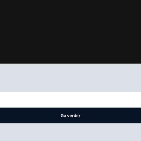
ifest
waar VMN media voor staat. Op gebruik van deze site zijn de 
ellingen
Ga verder