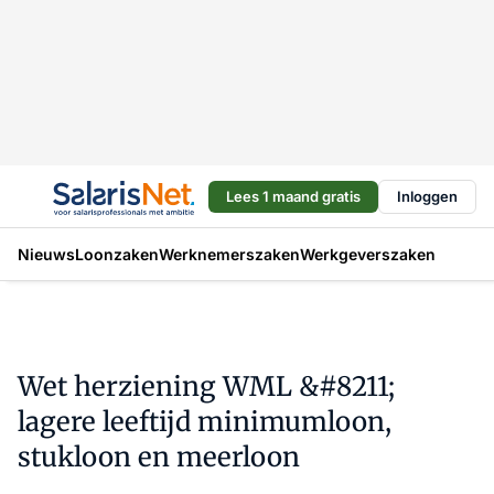
Lees 1 maand gratis
Inloggen
Nieuws
Loonzaken
Werknemerszaken
Werkgeverszaken
Wet herziening WML &#8211;
lagere leeftijd minimumloon,
stukloon en meerloon