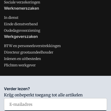
Sociale verzekeringen
Werknemerszaken
In dienst
Einde dienstverband
Oudedagsvoorziening
Werkgeverszaken
BTW en personeelsverstrekkingen
Directeur grootaandeelhouder
Inlenen en uitbesteden
Plichten werkgever
Salarisnet is onderdeel van VMN media. Lees in
ons manifest
Verder lezen?
waar VMN media voor staat. Op gebruik van deze site zijn de
Krijg onbeperkt toegang tot alle artikelen
volgende regelingen van toepassing:
Algemene Voorwaarden
en
Privacy en Cookie beleid
|
Privacy instellingen