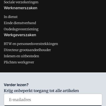
Sociale verzekeringen
Werknemerszaken
In dienst
Einde dienstverband
Oudedagsvoorziening
Werkgeverszaken
BTW en personeelsverstrekkingen
Directeur grootaandeelhouder
Inlenen en uitbesteden
Plichten werkgever
Salarisnet is onderdeel van VMN media. Lees in
ons manifest
Verder lezen?
waar VMN media voor staat. Op gebruik van deze site zijn de
Krijg onbeperkt toegang tot alle artikelen
volgende regelingen van toepassing:
Algemene Voorwaarden
en
Privacy en Cookie beleid
|
Privacy instellingen