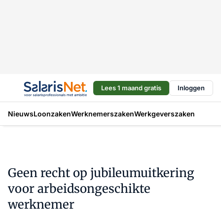
Lees 1 maand gratis
Inloggen
Nieuws
Loonzaken
Werknemerszaken
Werkgeverszaken
Geen recht op jubileumuitkering
voor arbeidsongeschikte
werknemer