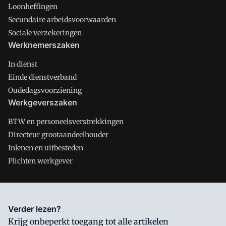
Loonheffingen
Secundaire arbeidsvoorwaarden
Sociale verzekeringen
Werknemerszaken
In dienst
Einde dienstverband
Oudedagsvoorziening
Werkgeverszaken
BTW en personeelsverstrekkingen
Directeur grootaandeelhouder
Inlenen en uitbesteden
Plichten werkgever
Salarisnet is onderdeel van VMN media. Lees in
ons manifest
Verder lezen?
waar VMN media voor staat. Op gebruik van deze site zijn de
Krijg onbeperkt toegang tot alle artikelen