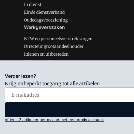
In dienst
Einde dienstverband
Oudedagsvoorziening
Werkgeverszaken
BTW en personeelsverstrekkingen
Directeur grootaandeelhouder
Inlenen en uitbesteden
Plichten werkgever
Verder lezen?
Krijg onbeperkt toegang tot alle artikelen
Salarisnet is onderdeel van VMN media. Lees in
ons man
Voorwaarden
en
Privacy en Cookie beleid
|
Privacy inst
of lees 2 artikelen per maand met een gratis account.