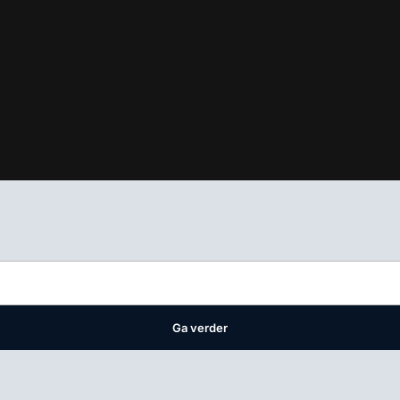
ifest
waar VMN media voor staat. Op gebruik van deze site zijn de 
ellingen
Ga verder