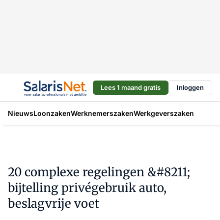
Lees 1 maand gratis
Inloggen
Nieuws
Loonzaken
Werknemerszaken
Werkgeverszaken
20 complexe regelingen &#8211;
bijtelling privégebruik auto,
beslagvrije voet