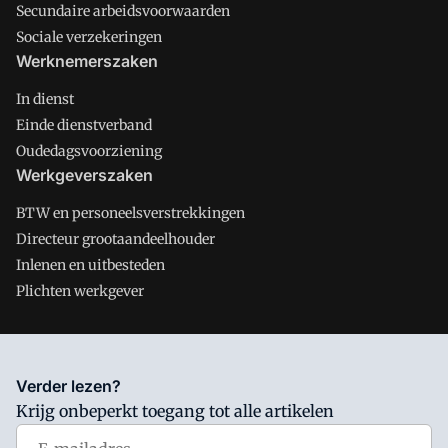
Secundaire arbeidsvoorwaarden
Sociale verzekeringen
Werknemerszaken
In dienst
Einde dienstverband
Oudedagsvoorziening
Werkgeverszaken
BTW en personeelsverstrekkingen
Directeur grootaandeelhouder
Inlenen en uitbesteden
Plichten werkgever
Salarisnet is onderdeel van VMN media. Lees in
ons manifest
Verder lezen?
waar VMN media voor staat. Op gebruik van deze site zijn de
Krijg onbeperkt toegang tot alle artikelen
volgende regelingen van toepassing:
Algemene Voorwaarden