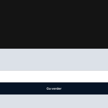
ifest
waar VMN media voor staat. Op gebruik van deze site zijn de 
ellingen
Ga verder