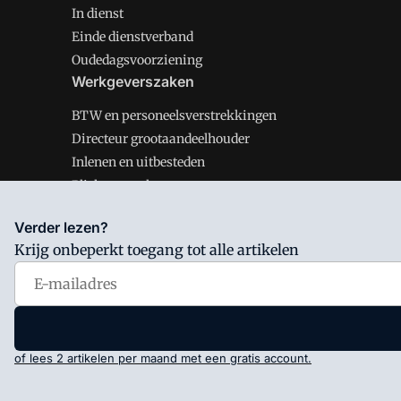
In dienst
Einde dienstverband
Oudedagsvoorziening
Werkgeverszaken
BTW en personeelsverstrekkingen
Directeur grootaandeelhouder
Inlenen en uitbesteden
Plichten werkgever
Verder lezen?
Krijg onbeperkt toegang tot alle artikelen
Salarisnet is onderdeel van VMN media. Lees in
ons man
Voorwaarden
en
Privacy en Cookie beleid
|
Privacy inst
of lees 2 artikelen per maand met een gratis account.