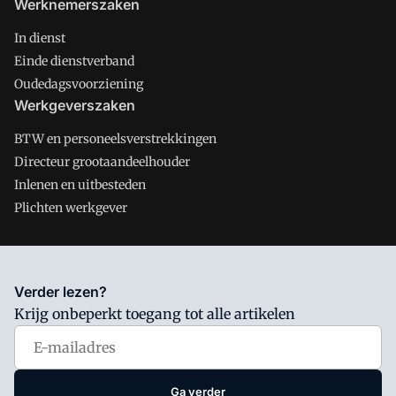
Werknemerszaken
In dienst
Einde dienstverband
Oudedagsvoorziening
Werkgeverszaken
BTW en personeelsverstrekkingen
Directeur grootaandeelhouder
Inlenen en uitbesteden
Plichten werkgever
Salarisnet is onderdeel van VMN media. Lees in
ons manifest
Verder lezen?
waar VMN media voor staat. Op gebruik van deze site zijn de
Krijg onbeperkt toegang tot alle artikelen
volgende regelingen van toepassing:
Algemene Voorwaarden
en
Privacy en Cookie beleid
|
Privacy instellingen
Ga verder