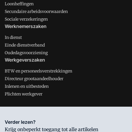
Loonheffingen
Secundaire arbeidsvoorwaarden
Sociale verzekeringen
Werknemerszaken
In dienst
Einde dienstverband
Oudedagsvoorziening
Werkgeverszaken
BTW en personeelsverstrekkingen
Directeur grootaandeelhouder
Inlenen en uitbesteden
Plichten werkgever
Salarisnet is onderdeel van VMN media. Lees in
ons manifest
Verder lezen?
waar VMN media voor staat. Op gebruik van deze site zijn de
Krijg onbeperkt toegang tot alle artikelen