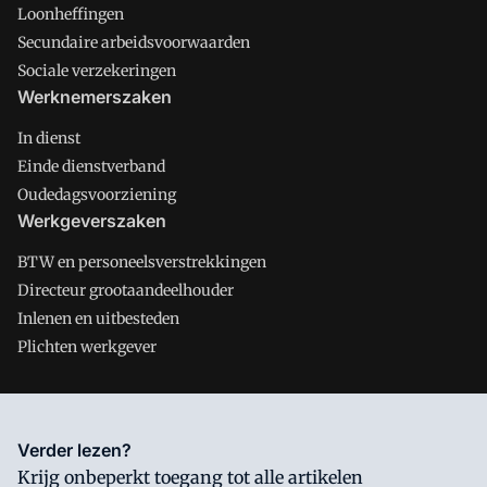
Loonheffingen
Secundaire arbeidsvoorwaarden
Sociale verzekeringen
Werknemerszaken
In dienst
Einde dienstverband
Oudedagsvoorziening
Werkgeverszaken
BTW en personeelsverstrekkingen
Directeur grootaandeelhouder
Inlenen en uitbesteden
Plichten werkgever
Salarisnet is onderdeel van VMN media. Lees in
ons manifest
Verder lezen?
waar VMN media voor staat. Op gebruik van deze site zijn de
Krijg onbeperkt toegang tot alle artikelen