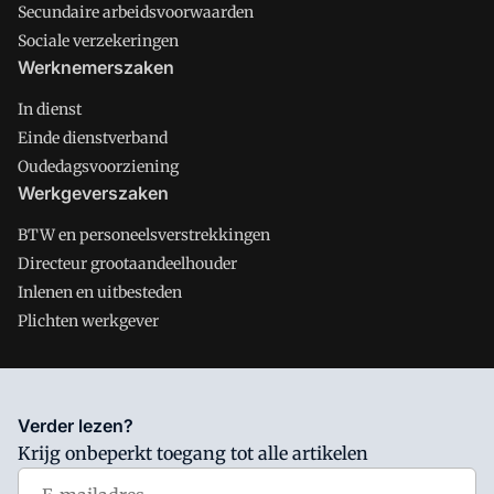
Secundaire arbeidsvoorwaarden
Sociale verzekeringen
Werknemerszaken
In dienst
Einde dienstverband
Oudedagsvoorziening
Werkgeverszaken
BTW en personeelsverstrekkingen
Directeur grootaandeelhouder
Inlenen en uitbesteden
Plichten werkgever
Salarisnet is onderdeel van VMN media. Lees in
ons manifest
Verder lezen?
waar VMN media voor staat. Op gebruik van deze site zijn de
Krijg onbeperkt toegang tot alle artikelen
volgende regelingen van toepassing:
Algemene Voorwaarden