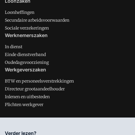
Loonzaken
Loonheffingen
Secundaire arbeidsvoorwaarden
Sociale verzekeringen
Werknemerszaken
In dienst
Einde dienstverband
Oudedagsvoorziening
Werkgeverszaken
BTW en personeelsverstrekkingen
Directeur grootaandeelhouder
Inlenen en uitbesteden
Plichten werkgever
Salarisnet is onderdeel van VMN media. Lees in
ons manifest
Verder lezen?