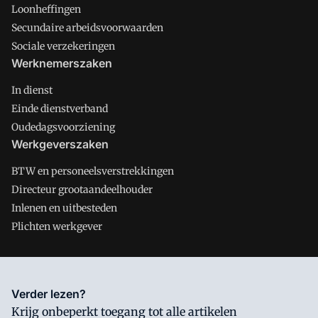
Loonheffingen
Secundaire arbeidsvoorwaarden
Sociale verzekeringen
Werknemerszaken
In dienst
Einde dienstverband
Oudedagsvoorziening
Werkgeverszaken
BTW en personeelsverstrekkingen
Directeur grootaandeelhouder
Inlenen en uitbesteden
Plichten werkgever
Salarisnet is onderdeel van VMN media. Lees in
ons manifest
Verder lezen?
waar VMN media voor staat. Op gebruik van deze site zijn de
Krijg onbeperkt toegang tot alle artikelen