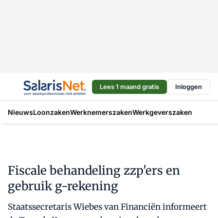
Lees 1 maand gratis
Inloggen
Nieuws
Loonzaken
Werknemerszaken
Werkgeverszaken
Fiscale behandeling zzp'ers en
gebruik g-rekening
Staatssecretaris Wiebes van Financiën informeert