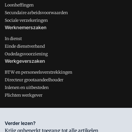
Loonheffingen
Secundaire arbeidsvoorwaarden
Sociale verzekeringen
Werknemerszaken
In dienst
Einde dienstverband
Oudedagsvoorziening
Werkgeverszaken
BTW en personeelsverstrekkingen
Directeur grootaandeelhouder
Inlenen en uitbesteden
Plichten werkgever
Salarisnet is onderdeel van VMN media. Lees in
ons manifest
Verder lezen?
waar VMN media voor staat. Op gebruik van deze site zijn de
Krijg onbeperkt toegang tot alle artikelen