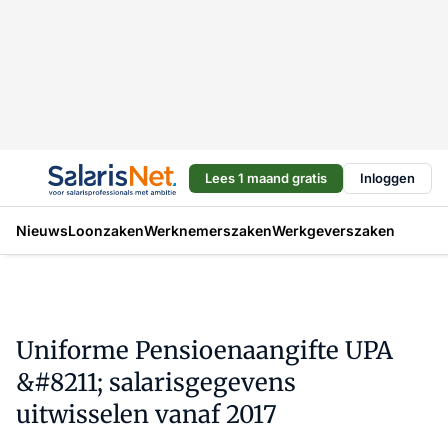
Lees 1 maand gratis
Inloggen
Nieuws
Loonzaken
Werknemerszaken
Werkgeverszaken
Uniforme Pensioenaangifte UPA
&#8211; salarisgegevens
uitwisselen vanaf 2017