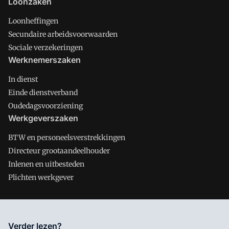
Loonzaken
Loonheffingen
Secundaire arbeidsvoorwaarden
Sociale verzekeringen
Werknemerszaken
In dienst
Einde dienstverband
Oudedagsvoorziening
Werkgeverszaken
BTW en personeelsverstrekkingen
Directeur grootaandeelhouder
Inlenen en uitbesteden
Plichten werkgever
Salarisnet is onderdeel van VMN media. Lees in
ons manifest
Verder lezen?