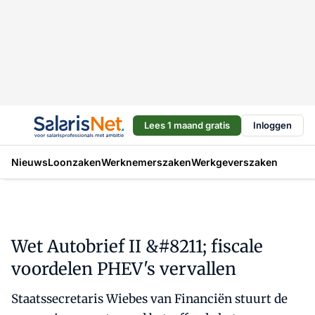
Lees 1 maand gratis
Inloggen
Nieuws
Loonzaken
Werknemerszaken
Werkgeverszaken
Wet Autobrief II &#8211; fiscale
voordelen PHEV's vervallen
Staatssecretaris Wiebes van Financiën stuurt de