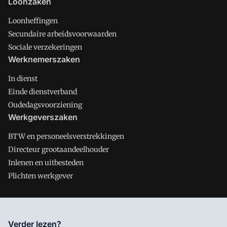
Loonzaken
Loonheffingen
Secundaire arbeidsvoorwaarden
Sociale verzekeringen
Werknemerszaken
In dienst
Einde dienstverband
Oudedagsvoorziening
Werkgeverszaken
BTW en personeelsverstrekkingen
Directeur grootaandeelhouder
Inlenen en uitbesteden
Plichten werkgever
Salarisnet is onderdeel van VMN media. Lees in
ons manifest
Verder lezen?