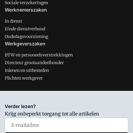
Sociale verzekeringen
Werknemerszaken
In dienst
Einde dienstverband
Oudedagsvoorziening
Werkgeverszaken
BTW en personeelsverstrekkingen
Directeur grootaandeelhouder
Inlenen en uitbesteden
Plichten werkgever
Salarisnet is onderdeel van VMN media. Lees in
ons manifest
Verder lezen?
waar VMN media voor staat. Op gebruik van deze site zijn de
Krijg onbeperkt toegang tot alle artikelen
volgende regelingen van toepassing:
Algemene Voorwaarden
en
Privacy en Cookie beleid
|
Privacy instellingen