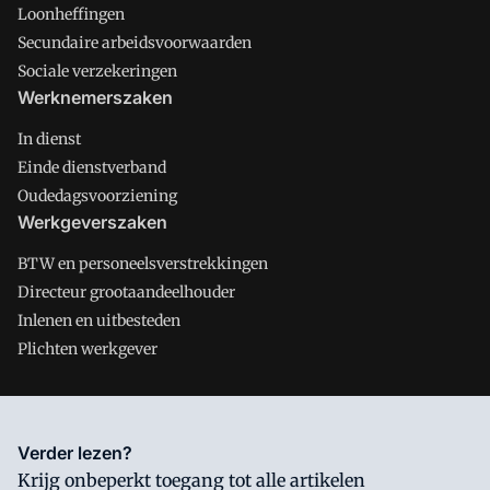
Loonheffingen
Secundaire arbeidsvoorwaarden
Sociale verzekeringen
Werknemerszaken
In dienst
Einde dienstverband
Oudedagsvoorziening
Werkgeverszaken
BTW en personeelsverstrekkingen
Directeur grootaandeelhouder
Inlenen en uitbesteden
Plichten werkgever
Salarisnet is onderdeel van VMN media. Lees in
ons manifest
Verder lezen?
waar VMN media voor staat. Op gebruik van deze site zijn de
Krijg onbeperkt toegang tot alle artikelen