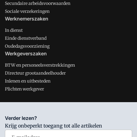
Secundaire arbeidsvoorwaarden
Sociale verzekeringen
Werknemerszaken
In dienst
Einde dienstverband
Oudedagsvoorziening
Werkgeverszaken
BTW en personeelsverstrekkingen
Directeur grootaandeelhouder
Inlenen en uitbesteden
Plichten werkgever
Salarisnet is onderdeel van VMN media. Lees in
ons manifest
Verder lezen?
waar VMN media voor staat. Op gebruik van deze site zijn de
Krijg onbeperkt toegang tot alle artikelen
volgende regelingen van toepassing:
Algemene Voorwaarden