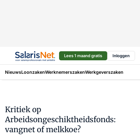
Lees 1 maand gratis
Inloggen
Nieuws
Loonzaken
Werknemerszaken
Werkgeverszaken
Kritiek op
Arbeidsongeschiktheidsfonds:
vangnet of melkkoe?