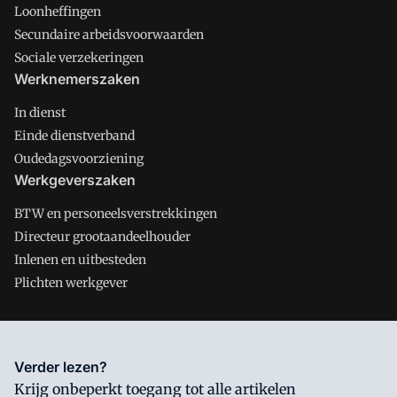
Loonheffingen
Secundaire arbeidsvoorwaarden
Sociale verzekeringen
Werknemerszaken
In dienst
Einde dienstverband
Oudedagsvoorziening
Werkgeverszaken
BTW en personeelsverstrekkingen
Directeur grootaandeelhouder
Inlenen en uitbesteden
Plichten werkgever
Salarisnet is onderdeel van VMN media. Lees in
ons manifest
Verder lezen?
waar VMN media voor staat. Op gebruik van deze site zijn de
Krijg onbeperkt toegang tot alle artikelen