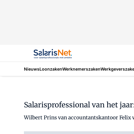
Nieuws
Loonzaken
Werknemerszaken
Werkgeverszak
Salarisprofessional van het jaar
Wilbert Prins van accountantskantoor Felix w