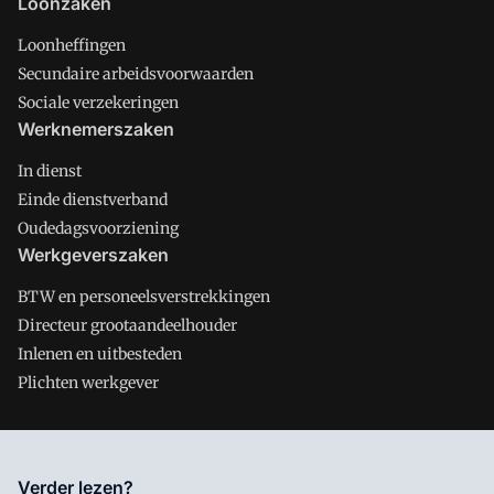
Loonzaken
Loonheffingen
Secundaire arbeidsvoorwaarden
Sociale verzekeringen
Werknemerszaken
In dienst
Einde dienstverband
Oudedagsvoorziening
Werkgeverszaken
BTW en personeelsverstrekkingen
Directeur grootaandeelhouder
Inlenen en uitbesteden
Plichten werkgever
Salarisnet is onderdeel van VMN media. Lees in
ons manifest
Verder lezen?