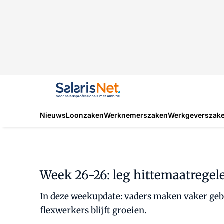
Nieuws
Loonzaken
Werknemerszaken
Werkgeverszak
Week 26-26: leg hittemaatregel
In deze weekupdate: vaders maken vaker gebru
flexwerkers blijft groeien.