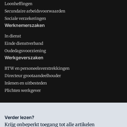
Loonheffingen
Secundaire arbeidsvoorwaarden
Sociale verzekeringen
Werknemerszaken
In dienst
Einde dienstverband
Oudedagsvoorziening
Werkgeverszaken
BTW en personeelsverstrekkingen
Directeur grootaandeelhouder
Inlenen en uitbesteden
Plichten werkgever
Salarisnet is onderdeel van VMN media. Lees in
ons manifest
Verder lezen?
waar VMN media voor staat. Op gebruik van deze site zijn de
Krijg onbeperkt toegang tot alle artikelen