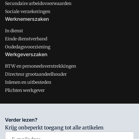
Secundaire arbeidsvoorwaarden
Sociale verzekeringen
Werknemerszaken
In dienst
Einde dienstverband
Oudedagsvoorziening
Werkgeverszaken
BTW en personeelsverstrekkingen
Directeur grootaandeelhouder
Inlenen en uitbesteden
Plichten werkgever
Salarisnet is onderdeel van VMN media. Lees in
ons manifest
Verder lezen?
waar VMN media voor staat. Op gebruik van deze site zijn de
Krijg onbeperkt toegang tot alle artikelen
volgende regelingen van toepassing:
Algemene Voorwaarden