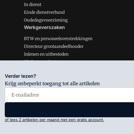
In dienst
Einde dienstverband
Oudedagsvoorziening
Werkgeverszaken
BTW en personeelsverstrekkingen
Directeur grootaandeelhouder
Inlenen en uitbesteden
Plichten werkgever
Verder lezen?
Krijg onbeperkt toegang tot alle artikelen
Salarisnet is onderdeel van VMN media. Lees in
ons man
Voorwaarden
en
Privacy en Cookie beleid
|
Privacy inst
of lees 2 artikelen per maand met een gratis account.