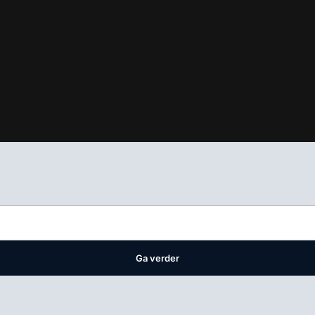
ifest
waar VMN media voor staat. Op gebruik van deze site zijn de 
ellingen
Ga verder