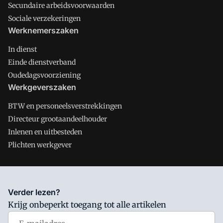
Secundaire arbeidsvoorwaarden
Sociale verzekeringen
Werknemerszaken
In dienst
Einde dienstverband
Oudedagsvoorziening
Werkgeverszaken
BTW en personeelsverstrekkingen
Directeur grootaandeelhouder
Inlenen en uitbesteden
Plichten werkgever
Salarisnet is onderdeel van VMN media. Lees in
ons manifest
Verder lezen?
waar VMN media voor staat. Op gebruik van deze site zijn de
Krijg onbeperkt toegang tot alle artikelen
volgende regelingen van toepassing:
Algemene Voorwaarden