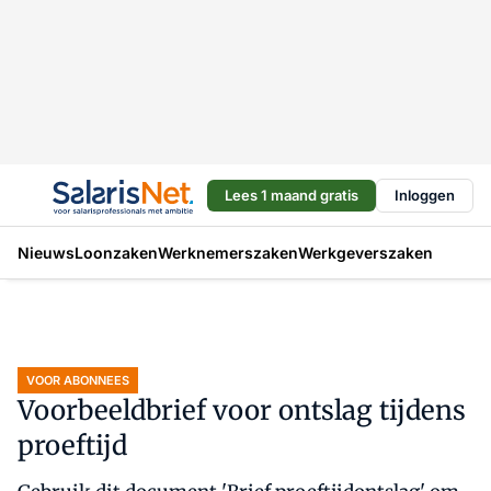
Lees 1 maand gratis
Inloggen
Nieuws
Loonzaken
Werknemerszaken
Werkgeverszaken
VOOR ABONNEES
Voorbeeldbrief voor ontslag tijdens
proeftijd