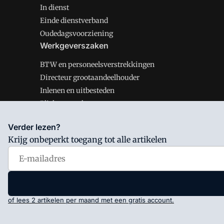
In dienst
Einde dienstverband
Oudedagsvoorziening
Werkgeverszaken
BTW en personeelsverstrekkingen
Directeur grootaandeelhouder
Inlenen en uitbesteden
Plichten werkgever
Verder lezen?
Krijg onbeperkt toegang tot alle artikelen
Salarisnet is onderdeel van VMN media. Lees in
ons man
Voorwaarden
en
Privacy en Cookie beleid
|
Privacy inst
of lees 2 artikelen per maand met een gratis account.