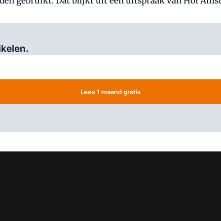
en gebruikt. Dat blijkt uit een uitspraak van Hof Ams
Log in
om dit artikel te lezen.
ikelen.
Lees 1 maand gratis