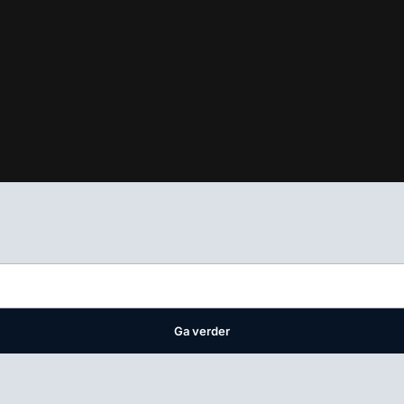
ifest
waar VMN media voor staat. Op gebruik van deze site zijn de 
ellingen
Ga verder