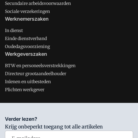
Secundaire arbeidsvoorwaarden
Sociale verzekeringen
Werknemerszaken
In dienst
Einde dienstverband
Oudedagsvoorziening
Werkgeverszaken
BTW en personeelsverstrekkingen
Directeur grootaandeelhouder
Inlenen en uitbesteden
Plichten werkgever
Salarisnet is onderdeel van VMN media. Lees in
ons manifest
Verder lezen?
waar VMN media voor staat. Op gebruik van deze site zijn de
Krijg onbeperkt toegang tot alle artikelen
volgende regelingen van toepassing:
Algemene Voorwaarden