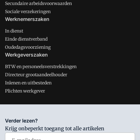
Secundaire arbeidsvoorwaarden
Sociale verzekeringen
Werknemerszaken
In dienst
Einde dienstverband
Oudedagsvoorziening
Werkgeverszaken
BTW en personeelsverstrekkingen
Directeur grootaandeelhouder
Inlenen en uitbesteden
Plichten werkgever
Salarisnet is onderdeel van VMN media. Lees in
ons manifest
Verder lezen?
waar VMN media voor staat. Op gebruik van deze site zijn de
Krijg onbeperkt toegang tot alle artikelen
volgende regelingen van toepassing:
Algemene Voorwaarden