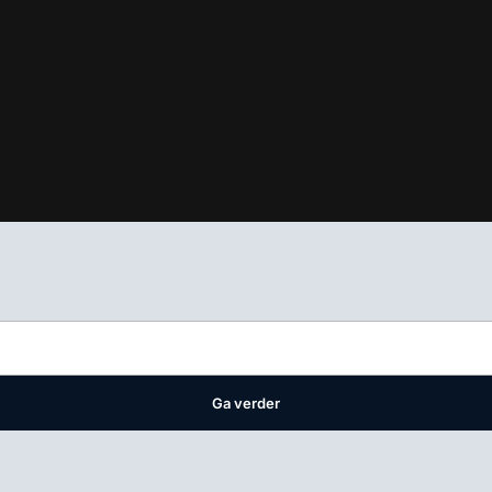
ifest
waar VMN media voor staat. Op gebruik van deze site zijn de 
ellingen
Ga verder