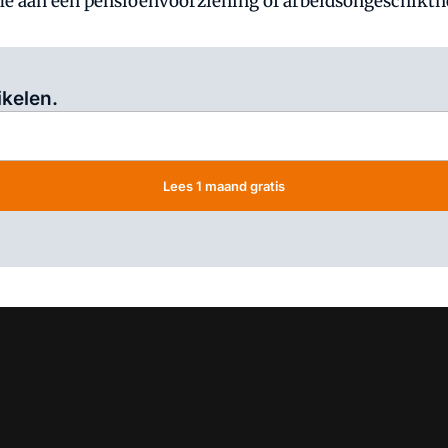
ame aan een pensioenvoorziening of arbeidsongeschikth
Log in
om dit artikel te lezen.
ikelen.
Lees 1 maand gratis