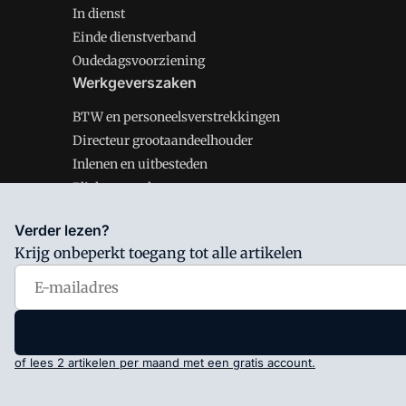
In dienst
Einde dienstverband
Oudedagsvoorziening
Werkgeverszaken
BTW en personeelsverstrekkingen
Directeur grootaandeelhouder
Inlenen en uitbesteden
Plichten werkgever
Verder lezen?
Krijg onbeperkt toegang tot alle artikelen
Salarisnet is onderdeel van VMN media. Lees in
ons man
Voorwaarden
en
Privacy en Cookie beleid
|
Privacy inst
of lees 2 artikelen per maand met een gratis account.