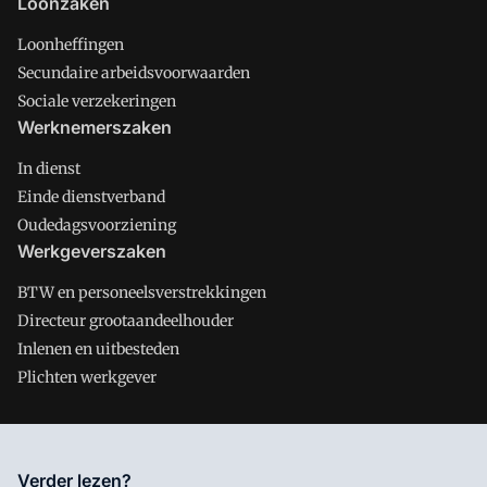
Loonzaken
Loonheffingen
Secundaire arbeidsvoorwaarden
Sociale verzekeringen
Werknemerszaken
In dienst
Einde dienstverband
Oudedagsvoorziening
Werkgeverszaken
BTW en personeelsverstrekkingen
Directeur grootaandeelhouder
Inlenen en uitbesteden
Plichten werkgever
Salarisnet is onderdeel van VMN media. Lees in
ons manifest
Verder lezen?