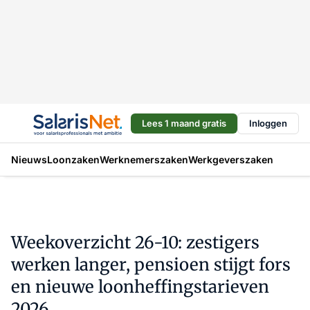
Lees 1 maand gratis
Inloggen
Nieuws
Loonzaken
Werknemerszaken
Werkgeverszaken
Weekoverzicht 26-10: zestigers
werken langer, pensioen stijgt fors
en nieuwe loonheffingstarieven
2026