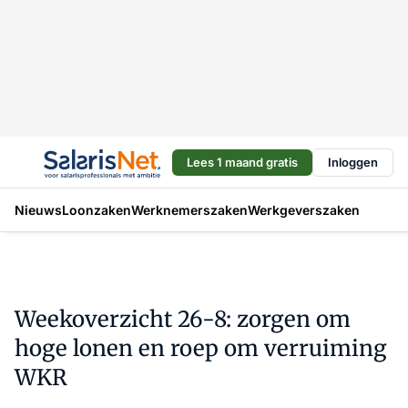
Lees 1 maand gratis
Inloggen
Nieuws
Loonzaken
Werknemerszaken
Werkgeverszaken
Weekoverzicht 26-8: zorgen om
hoge lonen en roep om verruiming
WKR