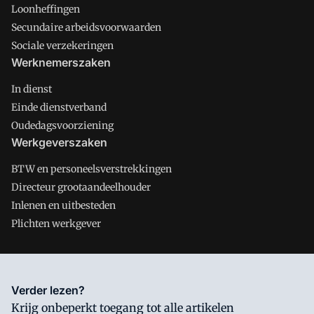
Loonheffingen
Secundaire arbeidsvoorwaarden
Sociale verzekeringen
Werknemerszaken
In dienst
Einde dienstverband
Oudedagsvoorziening
Werkgeverszaken
BTW en personeelsverstrekkingen
Directeur grootaandeelhouder
Inlenen en uitbesteden
Plichten werkgever
Salarisnet is onderdeel van VMN media. Lees in
ons manifest
Verder lezen?
waar VMN media voor staat. Op gebruik van deze site zijn de
Krijg onbeperkt toegang tot alle artikelen