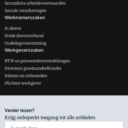
Secundaire arbeidsvoorwaarden
Sociale verzekeringen
Werknemerszaken
In dienst
Einde dienstverband
Oudedagsvoorziening
Werkgeverszaken
BTW en personeelsverstrekkingen
Directeur grootaandeelhouder
Inlenen en uitbesteden
Plichten werkgever
Salarisnet is onderdeel van VMN media. Lees in
ons manifest
Verder lezen?
waar VMN media voor staat. Op gebruik van deze site zijn de
Krijg onbeperkt toegang tot alle artikelen
volgende regelingen van toepassing:
Algemene Voorwaarden