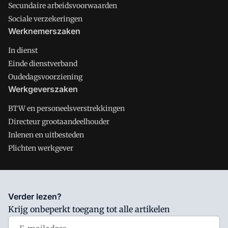
Secundaire arbeidsvoorwaarden
Sociale verzekeringen
Werknemerszaken
In dienst
Einde dienstverband
Oudedagsvoorziening
Werkgeverszaken
BTW en personeelsverstrekkingen
Directeur grootaandeelhouder
Inlenen en uitbesteden
Plichten werkgever
Salarisnet is onderdeel van VMN media. Lees in
ons manifest
Verder lezen?
waar VMN media voor staat. Op gebruik van deze site zijn de
Krijg onbeperkt toegang tot alle artikelen
volgende regelingen van toepassing:
Algemene Voorwaarden