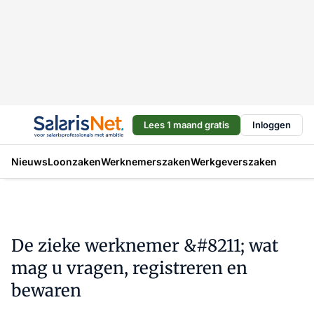
Lees 1 maand gratis
Inloggen
Nieuws
Loonzaken
Werknemerszaken
Werkgeverszaken
De zieke werknemer &#8211; wat
mag u vragen, registreren en
bewaren