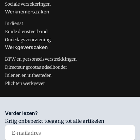
Sociale verzekeringen
Werknemerszaken
In dienst
Einde dienstverband
Oudedagsvoorziening
Werkgeverszaken
BTW en personeelsverstrekkingen
Directeur grootaandeelhouder
Inlenen en uitbesteden
Plichten werkgever
Salarisnet is onderdeel van VMN media. Lees in
ons manifest
Verder lezen?
waar VMN media voor staat. Op gebruik van deze site zijn de
Krijg onbeperkt toegang tot alle artikelen
volgende regelingen van toepassing:
Algemene Voorwaarden
en
Privacy en Cookie beleid
|
Privacy instellingen