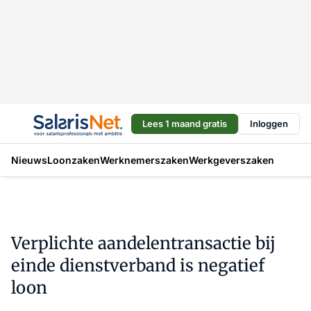
Lees 1 maand gratis
Inloggen
Nieuws
Loonzaken
Werknemerszaken
Werkgeverszaken
Verplichte aandelentransactie bij
einde dienstverband is negatief
loon