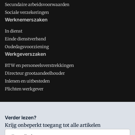
Secundaire arbeidsvoorwaarden
Sociale verzekeringen
Werknemerszaken
In dienst
Einde dienstverband
Oudedagsvoorziening
Werkgeverszaken
BTW en personeelsverstrekkingen
Directeur grootaandeelhouder
Inlenen en uitbesteden
Plichten werkgever
Salarisnet is onderdeel van VMN media. Lees in
ons manifest
Verder lezen?
waar VMN media voor staat. Op gebruik van deze site zijn de
Krijg onbeperkt toegang tot alle artikelen
volgende regelingen van toepassing:
Algemene Voorwaarden